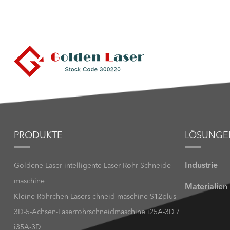
PRODUKTE
LÖSUNGE
Industrie
Goldene Laser-intelligente Laser-Rohr-Schneide
maschine
Materialien
Kleine Röhrchen-Lasers chneid maschine S12plus
3D-5-Achsen-Laserrohrschneidmaschine i25A-3D /
i35A-3D