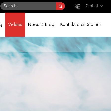
Global
English
ng
Videos
News & Blog
Kontaktieren Sie uns
한국어
français
Deutsch
Español
italiano
русский
português