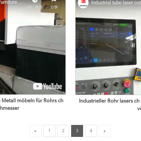
n Metall möbeln für Rohrs ch
Industrieller Rohr lasers c
chmesser
v
«
1
2
3
4
»