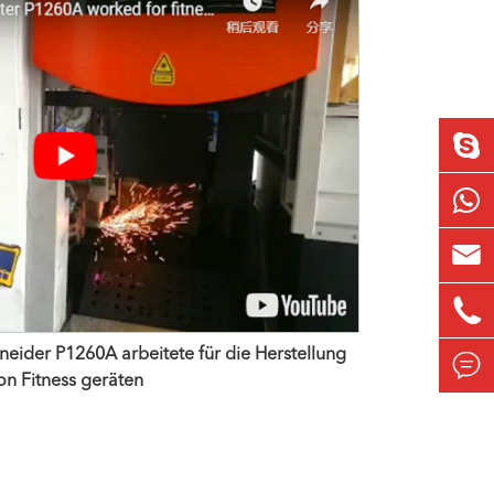


h neider P1260A arbeitete für die Herstellung

on Fitness geräten