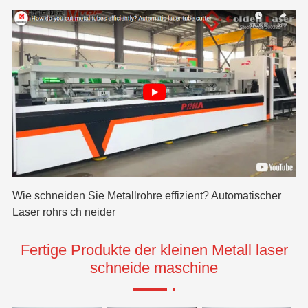
Wie schneiden Sie Metallrohre effizient? Automatischer
Wi
Laser rohrs ch neider
en
Fertige Produkte der kleinen Metall laser
schneide maschine