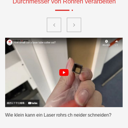
Durchmesser von Rohren verarbeiten
Wie klein kann ein Laser rohrs ch neider schneiden?
Kl
Ro