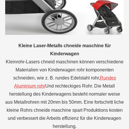
Kleine Metalls chneide maschine für die Metall möbel
industrie
ene
Die in Metall möbeln verwendeten Rohr verbindungs
stücke sind meist
Edelstahl-Rundrohr
Oder rechteckiges
Rohr usw., das für die Verwendung der kleinen Metalls
chneide maschine sehr geeignet ist. Ob es sich um eine
e
Chargen verarbeitung herkömmlicher Rohre oder eine
che
kunden spezifische Produkt verarbeitung handelt, es gibt
en
kein Problem bei der Verwendung unserer kleinen Rohrs
en
chneide maschine.