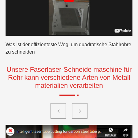
Was ist der effizienteste Weg, um quadratische Stahlrohre
Kl
en
zu schneiden
vo
Unsere Faserlaser-Schneide maschine für
Rohr kann verschiedene Arten von Metall
materialien verarbeiten