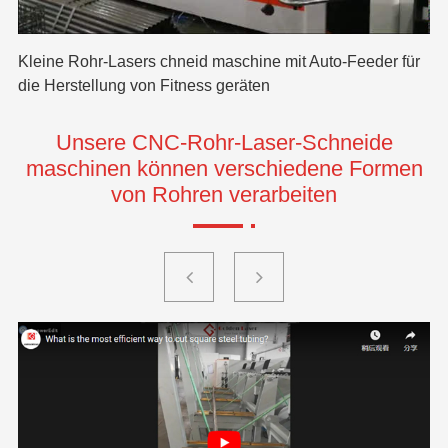
La
em
Kleine Rohr-Lasers chneid maschine mit Auto-Feeder für
ie
die Herstellung von Fitness geräten
Unsere CNC-Rohr-Laser-Schneide
maschinen können verschiedene Formen
von Rohren verarbeiten