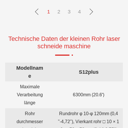
1
2
3
4
Technische Daten der kleinen Rohr laser
schneide maschine
Modellnam
S12plus
e
Maximale
'
Verarbeitung
6300mm (20.6
)
länge
Rohr
Rundrohr φ 10-φ 120mm (0,4
durchmesser
"-4,72"), Vierkant rohr □ 10 × 1