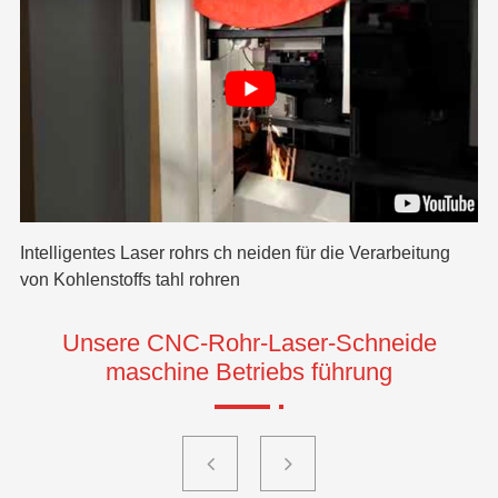
Intelligentes Laser rohrs ch neiden für die Verarbeitung
Wi
von Kohlenstoffs tahl rohren
sc
Unsere CNC-Rohr-Laser-Schneide
maschine Betriebs führung