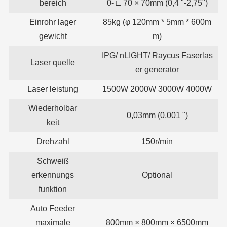
bereich
0- □ 70 × 70mm (0,4 "-2,75")
Einrohr lager
85kg (φ 120mm * 5mm * 600m
gewicht
m)
IPG/ nLIGHT/ Raycus Faserlas
Laser quelle
er generator
Laser leistung
1500W 2000W 3000W 4000W
Wiederholbar
0,03mm (0,001 ")
keit
Drehzahl
150r/min
Schweiß
erkennungs
Optional
funktion
Auto Feeder
maximale
800mm × 800mm × 6500mm